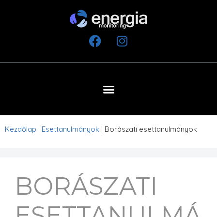
Kezdőlap
|
Esettanulmányok
|
Borászati esettanulmányok
BORÁSZATI
ESETTANULMÁ